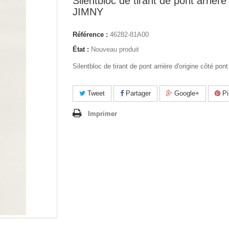
Silentbloc de tirant de pont arrière 
JIMNY
Référence :
46282-81A00
État :
Nouveau produit
Silentbloc de tirant de pont arrière d'origine côté pont
Tweet
Partager
Google+
Pi
Imprimer