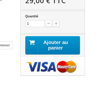
29,00 €
TTC
-
Quantité
Ajouter au
nterest
panier